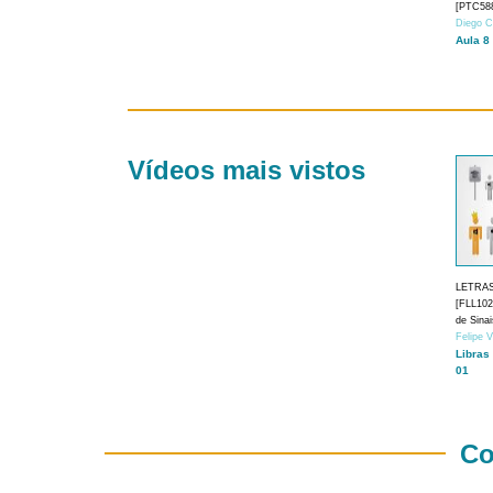
[PTC588
Diego C
Aula 8
Vídeos mais vistos
LETRA
[FLL1024
de Sina
Felipe 
Libras
01
Co