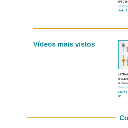
[PTC588
Diego C
Aula 8
Vídeos mais vistos
LETRA
[FLL1024
de Sina
Felipe 
Libras
01
Co