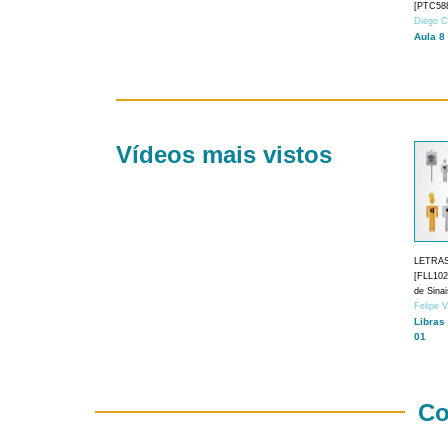
[PTC588
Diego C
Aula 8
Vídeos mais vistos
LETRA
[FLL1024
de Sina
Felipe 
Libras
01
Co