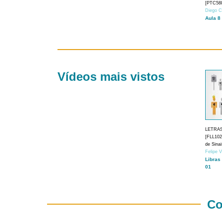
[PTC588
Diego C
Aula 8
Vídeos mais vistos
LETRA
[FLL1024
de Sina
Felipe 
Libras
01
Co