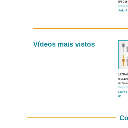
[PTC588
Diego C
Aula 8
Vídeos mais vistos
LETRA
[FLL1024
de Sina
Felipe 
Libras
01
Co