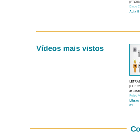
[PTC588
Diego C
Aula 8
Vídeos mais vistos
LETRA
[FLL1024
de Sina
Felipe 
Libras
01
Co