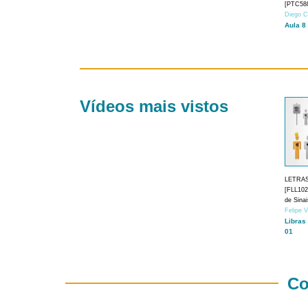
[PTC588
Diego C
Aula 8
Vídeos mais vistos
LETRA
[FLL1024
de Sina
Felipe 
Libras
01
Co