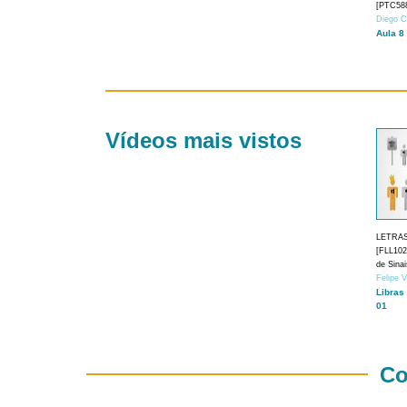
[PTC588
Diego C
Aula 8
Vídeos mais vistos
LETRA
[FLL1024
de Sina
Felipe 
Libras
01
Co