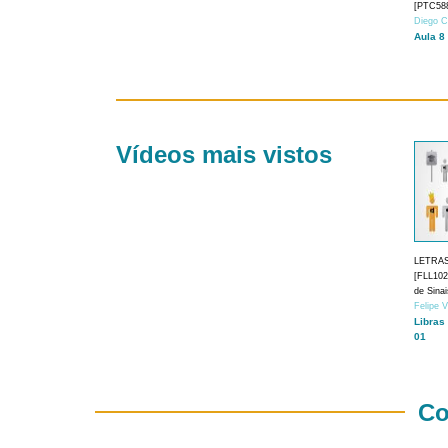
[PTC588
Diego C
Aula 8
Vídeos mais vistos
LETRA
[FLL1024
de Sina
Felipe 
Libras
01
Co