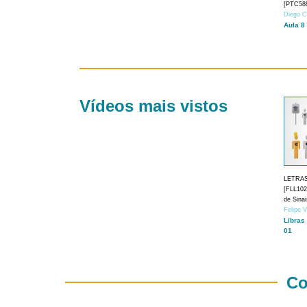
[PTC588
Diego C
Aula 8
Vídeos mais vistos
LETRA
[FLL1024
de Sina
Felipe 
Libras
01
Co