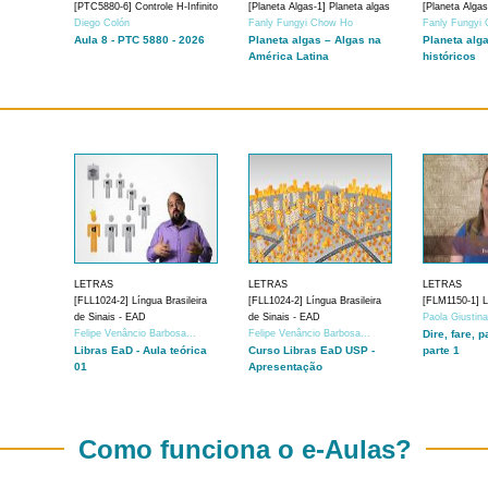
[PTC5880-6] Controle H-Infinito
[Planeta Algas-1] Planeta algas
[Planeta Algas
Diego Colón
Fanly Fungyi Chow Ho
Fanly Fungyi
Aula 8 - PTC 5880 - 2026
Planeta algas – Algas na
Planeta alg
América Latina
históricos
LETRAS
LETRAS
LETRAS
[FLL1024-2] Língua Brasileira
[FLL1024-2] Língua Brasileira
[FLM1150-1] Lí
de Sinais - EAD
de Sinais - EAD
Paola Giustin
Felipe Venâncio Barbosa...
Felipe Venâncio Barbosa...
Dire, fare, p
Libras EaD - Aula teórica
Curso Libras EaD USP -
parte 1
01
Apresentação
Como funciona o e-Aulas?