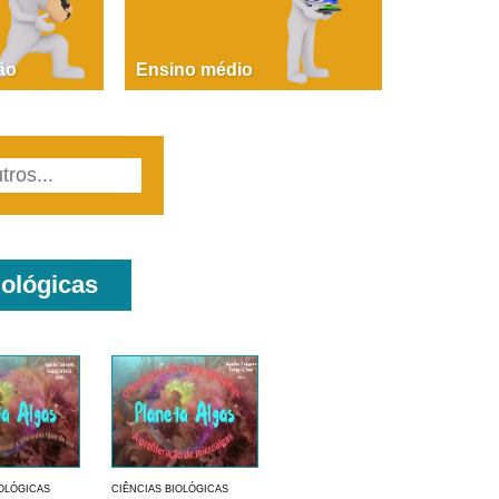
PAOLA GIUSTINA BACCIN
ire, fare, partire! Aula 1 – parte 1
ão
Ensino médio
iológicas
IOLÓGICAS
CIÊNCIAS BIOLÓGICAS