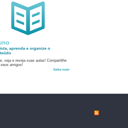
uno
ista, aprenda e organize o
teúdo
e, veja e reveja suas aulas! Compartilhe
seus amigos!
Saiba mais