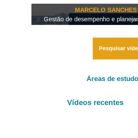
OTEO...
MARCELO SANCHES 
 - 2026
Gestão de desempenho e planejame
Pesquisar víd
Áreas de estud
Vídeos recentes