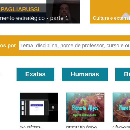
PAGLIARUSSI
nto estratégico - parte 1
D
Cultura e extens
eos por
o
Exatas
Humanas
B
ENG. ELÉTRICA...
CIÊNCIAS BIOLÓGICAS
CIÊNCIAS B