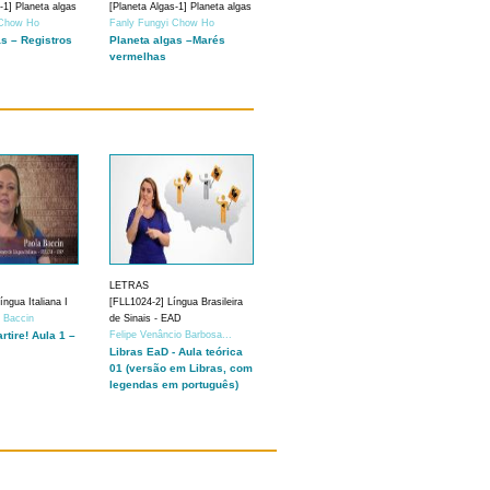
-1] Planeta algas
[Planeta Algas-1] Planeta algas
 Chow Ho
Fanly Fungyi Chow Ho
as – Registros
Planeta algas –Marés
vermelhas
LETRAS
ngua Italiana I
[FLL1024-2] Língua Brasileira
a Baccin
de Sinais - EAD
artire! Aula 1 –
Felipe Venâncio Barbosa...
Libras EaD - Aula teórica
01 (versão em Libras, com
legendas em português)