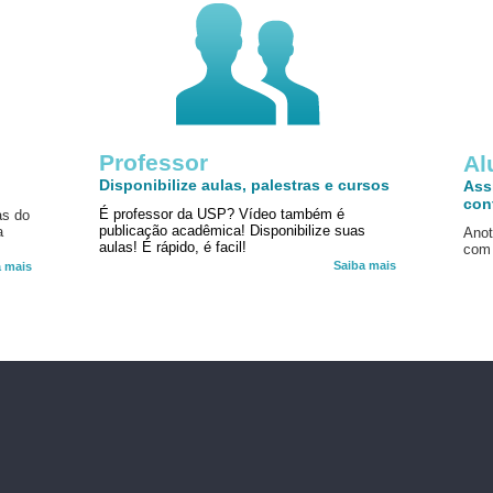
Professor
!
Al
Disponibilize aulas, palestras e cursos
Ass
con
É professor da USP? Vídeo também é
as do
publicação acadêmica! Disponibilize suas
a
Anot
aulas! É rápido, é facil!
com 
Saiba mais
a mais