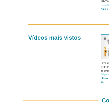
[PTC588
Diego C
Aula 8
Vídeos mais vistos
LETRA
[FLL1024
de Sina
Felipe 
Libras
01
Co