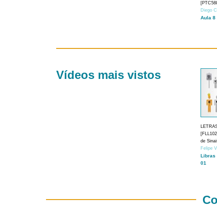
[PTC588
Diego C
Aula 8
Vídeos mais vistos
LETRA
[FLL1024
de Sina
Felipe 
Libras
01
Co