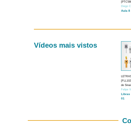
[PTC588
Diego C
Aula 8
Vídeos mais vistos
LETRA
[FLL1024
de Sina
Felipe 
Libras
01
Co