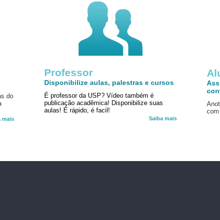
Professor
!
Al
Disponibilize aulas, palestras e cursos
Ass
con
É professor da USP? Vídeo também é
as do
publicação acadêmica! Disponibilize suas
a
Anot
aulas! É rápido, é facil!
com 
Saiba mais
a mais