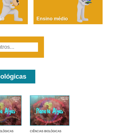
PAOLA GIUSTINA BACCIN
ire, fare, partire! Aula 1 – parte 1
ão
Ensino médio
iológicas
IOLÓGICAS
CIÊNCIAS BIOLÓGICAS