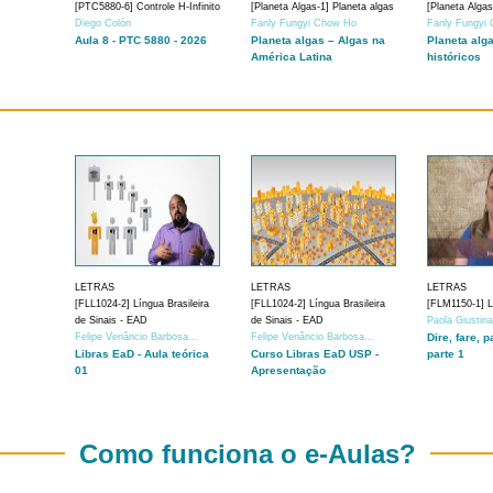
[PTC5880-6] Controle H-Infinito
[Planeta Algas-1] Planeta algas
[Planeta Algas
Diego Colón
Fanly Fungyi Chow Ho
Fanly Fungyi
Aula 8 - PTC 5880 - 2026
Planeta algas – Algas na
Planeta alg
América Latina
históricos
LETRAS
LETRAS
LETRAS
[FLL1024-2] Língua Brasileira
[FLL1024-2] Língua Brasileira
[FLM1150-1] Lí
de Sinais - EAD
de Sinais - EAD
Paola Giustin
Felipe Venâncio Barbosa...
Felipe Venâncio Barbosa...
Dire, fare, p
Libras EaD - Aula teórica
Curso Libras EaD USP -
parte 1
01
Apresentação
Como funciona o e-Aulas?