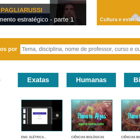
PAGLIARUSSI
nto estratégico - parte 1
D
Cultura e extens
eos por
o
Exatas
Humanas
B
ENG. ELÉTRICA...
CIÊNCIAS BIOLÓGICAS
CIÊNCIAS B