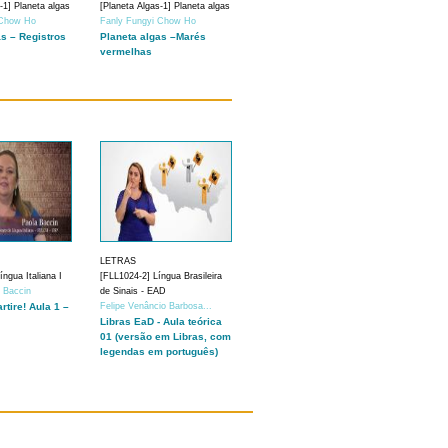
-1] Planeta algas
[Planeta Algas-1] Planeta algas
 Chow Ho
Fanly Fungyi Chow Ho
as – Registros
Planeta algas –Marés
vermelhas
LETRAS
ngua Italiana I
[FLL1024-2] Língua Brasileira
a Baccin
de Sinais - EAD
artire! Aula 1 –
Felipe Venâncio Barbosa...
Libras EaD - Aula teórica
01 (versão em Libras, com
legendas em português)