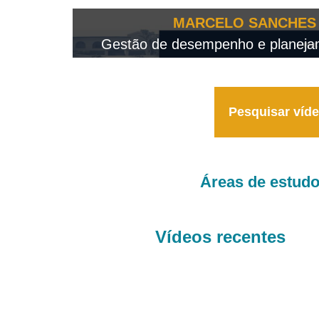
OTEO...
MARCELO SANCHES 
 - 2026
Gestão de desempenho e planejame
Pesquisar víd
Áreas de estud
Vídeos recentes