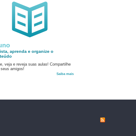
uno
ista, aprenda e organize o
teúdo
e, veja e reveja suas aulas! Compartilhe
seus amigos!
Saiba mais