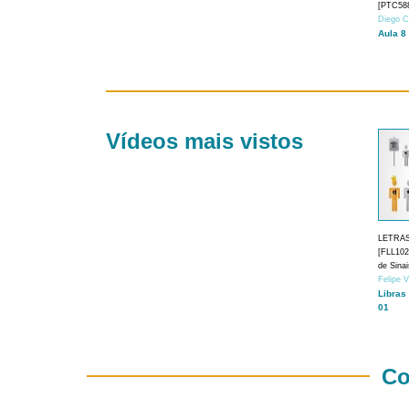
[PTC588
Diego C
Aula 8
Vídeos mais vistos
LETRA
[FLL1024
de Sina
Felipe 
Libras
01
Co