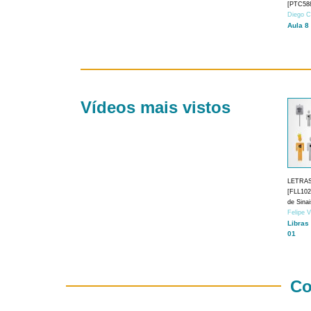
[PTC588
Diego C
Aula 8
Vídeos mais vistos
LETRA
[FLL1024
de Sina
Felipe 
Libras
01
Co