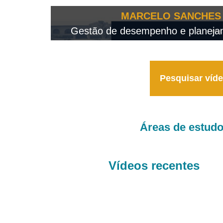
MARCELO SANCHES 
Gestão de desempenho e planejame
Pesquisar víd
Áreas de estud
Vídeos recentes