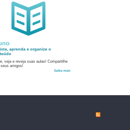
uno
ista, aprenda e organize o
teúdo
e, veja e reveja suas aulas! Compartilhe
seus amigos!
Saiba mais