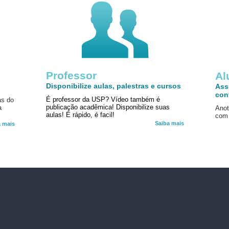
Professor
!
Al
Disponibilize aulas, palestras e cursos
Ass
con
É professor da USP? Vídeo também é
as do
publicação acadêmica! Disponibilize suas
a
Anot
aulas! É rápido, é facil!
com 
Saiba mais
a mais