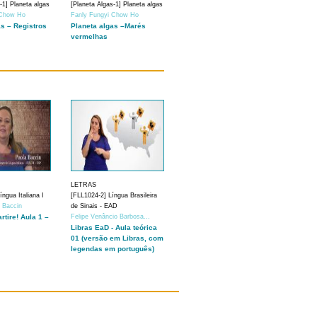
-1] Planeta algas
[Planeta Algas-1] Planeta algas
 Chow Ho
Fanly Fungyi Chow Ho
as – Registros
Planeta algas –Marés
vermelhas
LETRAS
ngua Italiana I
[FLL1024-2] Língua Brasileira
a Baccin
de Sinais - EAD
artire! Aula 1 –
Felipe Venâncio Barbosa...
Libras EaD - Aula teórica
01 (versão em Libras, com
legendas em português)