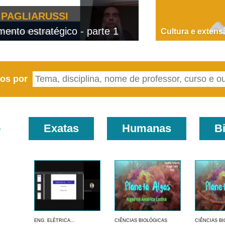
PAGLIARUSSI
nto estratégico - parte 1
Cultura e extens
eos por
o
Exatas
Humanas
B
ENG. ELÉTRICA...
CIÊNCIAS BIOLÓGICAS
CIÊNCIAS B