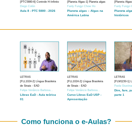
[PTC5880-6] Controle H-Infinito
[Planeta Algas-1] Planeta algas
[Planeta Algas
Diego Colón
Fanly Fungyi Chow Ho
Fanly Fungyi
Aula 8 - PTC 5880 - 2026
Planeta algas – Algas na
Planeta alg
América Latina
históricos
LETRAS
LETRAS
LETRAS
[FLL1024-2] Língua Brasileira
[FLL1024-2] Língua Brasileira
[FLM1150-1] Lí
de Sinais - EAD
de Sinais - EAD
Paola Giustin
Felipe Venâncio Barbosa...
Felipe Venâncio Barbosa...
Dire, fare, p
Libras EaD - Aula teórica
Curso Libras EaD USP -
parte 1
01
Apresentação
Como funciona o e-Aulas?