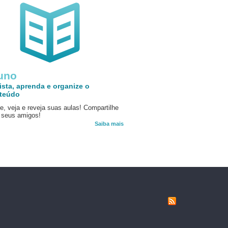
uno
ista, aprenda e organize o
teúdo
e, veja e reveja suas aulas! Compartilhe
seus amigos!
Saiba mais