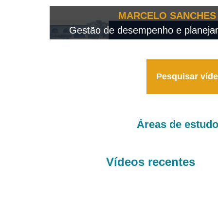
OTEO...
MARCELO SANCHES 
 - 2026
Gestão de desempenho e planejame
Pesquisar víd
Áreas de estud
Vídeos recentes