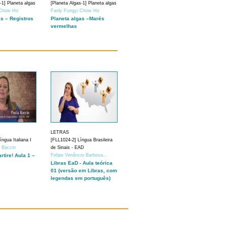
-1] Planeta algas
[Planeta Algas-1] Planeta algas
 Chow Ho
Fanly Fungyi Chow Ho
as – Registros
Planeta algas –Marés
vermelhas
LETRAS
ngua Italiana I
[FLL1024-2] Língua Brasileira
a Baccin
de Sinais - EAD
artire! Aula 1 –
Felipe Venâncio Barbosa...
Libras EaD - Aula teórica
01 (versão em Libras, com
legendas em português)