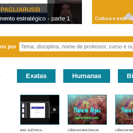
PAGLIARUSSI
nto estratégico - parte 1
D
Cultura e extens
eos por
o
Exatas
Humanas
B
ENG. ELÉTRICA...
CIÊNCIAS BIOLÓGICAS
CIÊNCIAS B