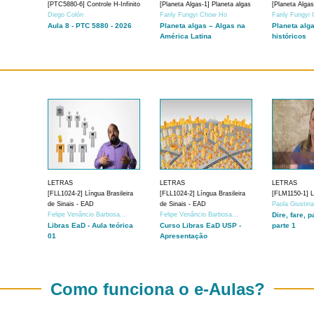
[PTC5880-6] Controle H-Infinito
[Planeta Algas-1] Planeta algas
[Planeta Algas
Diego Colón
Fanly Fungyi Chow Ho
Fanly Fungyi
Aula 8 - PTC 5880 - 2026
Planeta algas – Algas na
Planeta alg
América Latina
históricos
LETRAS
LETRAS
LETRAS
[FLL1024-2] Língua Brasileira
[FLL1024-2] Língua Brasileira
[FLM1150-1] Lí
de Sinais - EAD
de Sinais - EAD
Paola Giustin
Felipe Venâncio Barbosa...
Felipe Venâncio Barbosa...
Dire, fare, p
Libras EaD - Aula teórica
Curso Libras EaD USP -
parte 1
01
Apresentação
Como funciona o e-Aulas?