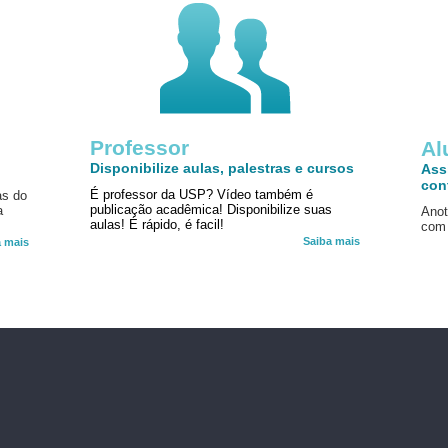
Professor
!
Al
Disponibilize aulas, palestras e cursos
Ass
con
É professor da USP? Vídeo também é
as do
publicação acadêmica! Disponibilize suas
a
Anot
aulas! É rápido, é facil!
com 
Saiba mais
a mais