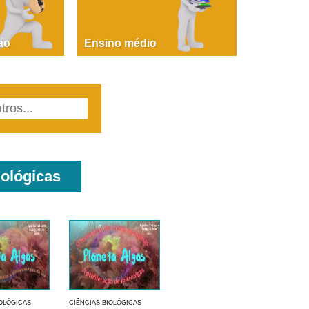
PAOLA GIUSTINA BACCIN
ire, fare, partire! Aula 1 – parte 1
ão
Ensino médio
iológicas
IOLÓGICAS
CIÊNCIAS BIOLÓGICAS