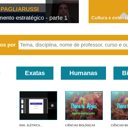
PAGLIARUSSI
nto estratégico - parte 1
D
Cultura e extens
eos por
o
Exatas
Humanas
B
ENG. ELÉTRICA...
CIÊNCIAS BIOLÓGICAS
CIÊNCIAS B