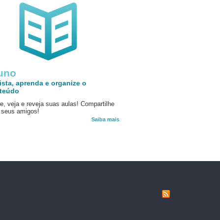
uno
ista, aprenda e organize o
teúdo
e, veja e reveja suas aulas! Compartilhe
seus amigos!
Saiba mais