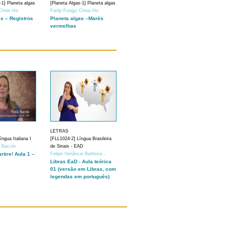
-1] Planeta algas
[Planeta Algas-1] Planeta algas
 Chow Ho
Fanly Fungyi Chow Ho
as – Registros
Planeta algas –Marés
vermelhas
LETRAS
ngua Italiana I
[FLL1024-2] Língua Brasileira
a Baccin
de Sinais - EAD
artire! Aula 1 –
Felipe Venâncio Barbosa...
Libras EaD - Aula teórica
01 (versão em Libras, com
legendas em português)