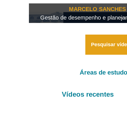
OTEO...
MARCELO SANCHES 
 - 2026
Gestão de desempenho e planejame
Pesquisar víd
Áreas de estud
Vídeos recentes