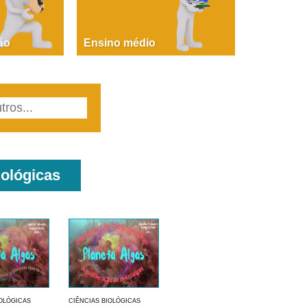
PAOLA GIUSTINA BACCIN
ire, fare, partire! Aula 1 – parte 1
ão
Ensino médio
iológicas
IOLÓGICAS
CIÊNCIAS BIOLÓGICAS