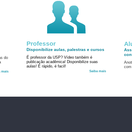
Professor
!
Al
Disponibilize aulas, palestras e cursos
Ass
con
É professor da USP? Vídeo também é
as do
publicação acadêmica! Disponibilize suas
a
Anot
aulas! É rápido, é facil!
com 
Saiba mais
a mais