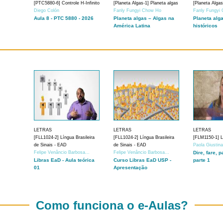
[PTC5880-6] Controle H-Infinito
[Planeta Algas-1] Planeta algas
[Planeta Algas
Diego Colón
Fanly Fungyi Chow Ho
Fanly Fungyi
Aula 8 - PTC 5880 - 2026
Planeta algas – Algas na
Planeta alg
América Latina
históricos
LETRAS
LETRAS
LETRAS
[FLL1024-2] Língua Brasileira
[FLL1024-2] Língua Brasileira
[FLM1150-1] Lí
de Sinais - EAD
de Sinais - EAD
Paola Giustin
Felipe Venâncio Barbosa...
Felipe Venâncio Barbosa...
Dire, fare, p
Libras EaD - Aula teórica
Curso Libras EaD USP -
parte 1
01
Apresentação
Como funciona o e-Aulas?