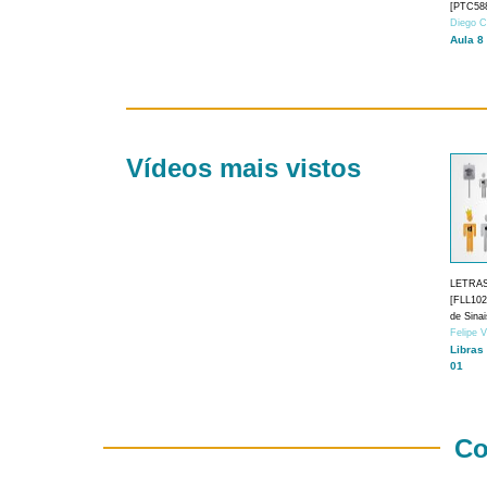
[PTC588
Diego C
Aula 8
Vídeos mais vistos
LETRA
[FLL1024
de Sina
Felipe 
Libras
01
Co