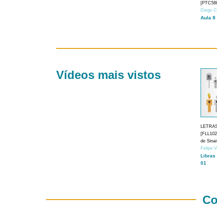
[PTC588
Diego C
Aula 8
Vídeos mais vistos
LETRA
[FLL1024
de Sina
Felipe 
Libras
01
Co