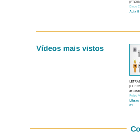
[PTC588
Diego C
Aula 8
Vídeos mais vistos
LETRA
[FLL1024
de Sina
Felipe 
Libras
01
Co