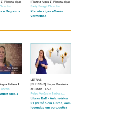
-1] Planeta algas
[Planeta Algas-1] Planeta algas
 Chow Ho
Fanly Fungyi Chow Ho
as – Registros
Planeta algas –Marés
vermelhas
LETRAS
ngua Italiana I
[FLL1024-2] Língua Brasileira
a Baccin
de Sinais - EAD
artire! Aula 1 –
Felipe Venâncio Barbosa...
Libras EaD - Aula teórica
01 (versão em Libras, com
legendas em português)