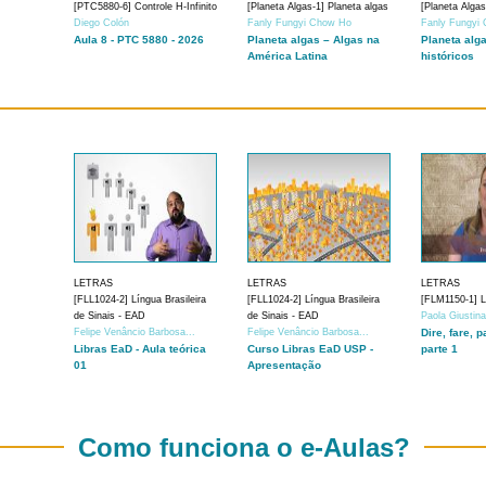
[PTC5880-6] Controle H-Infinito
[Planeta Algas-1] Planeta algas
[Planeta Algas
Diego Colón
Fanly Fungyi Chow Ho
Fanly Fungyi
Aula 8 - PTC 5880 - 2026
Planeta algas – Algas na
Planeta alg
América Latina
históricos
LETRAS
LETRAS
LETRAS
[FLL1024-2] Língua Brasileira
[FLL1024-2] Língua Brasileira
[FLM1150-1] Lí
de Sinais - EAD
de Sinais - EAD
Paola Giustin
Felipe Venâncio Barbosa...
Felipe Venâncio Barbosa...
Dire, fare, p
Libras EaD - Aula teórica
Curso Libras EaD USP -
parte 1
01
Apresentação
Como funciona o e-Aulas?