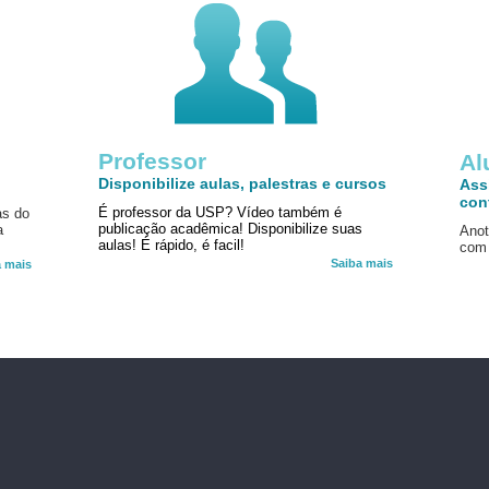
Professor
!
Al
Disponibilize aulas, palestras e cursos
Ass
con
É professor da USP? Vídeo também é
as do
publicação acadêmica! Disponibilize suas
a
Anot
aulas! É rápido, é facil!
com 
Saiba mais
a mais