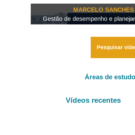
OTEO...
MARCELO SANCHES 
 - 2026
Gestão de desempenho e planejame
Pesquisar víd
Áreas de estud
Vídeos recentes