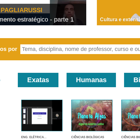
PAGLIARUSSI
nto estratégico - parte 1
D
Cultura e extens
eos por
o
Exatas
Humanas
B
ENG. ELÉTRICA...
CIÊNCIAS BIOLÓGICAS
CIÊNCIAS B