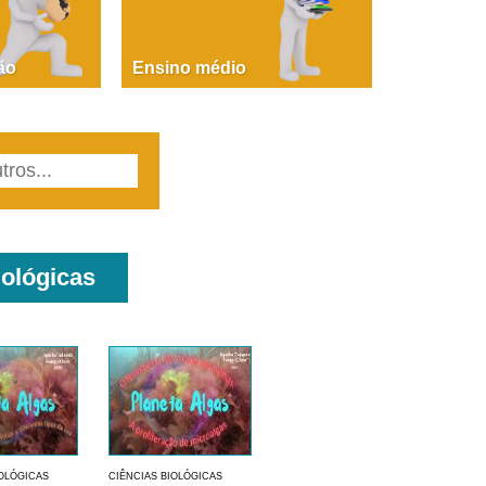
PAOLA GIUSTINA BACCIN
ire, fare, partire! Aula 1 – parte 1
ão
Ensino médio
iológicas
IOLÓGICAS
CIÊNCIAS BIOLÓGICAS