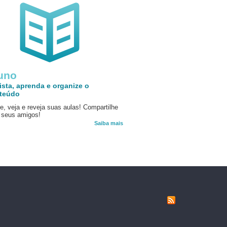
uno
ista, aprenda e organize o
teúdo
e, veja e reveja suas aulas! Compartilhe
seus amigos!
Saiba mais