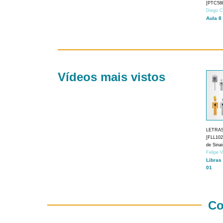
[PTC588
Diego C
Aula 8
Vídeos mais vistos
LETRA
[FLL1024
de Sina
Felipe 
Libras
01
Co