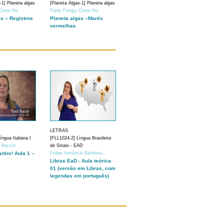
-1] Planeta algas
[Planeta Algas-1] Planeta algas
 Chow Ho
Fanly Fungyi Chow Ho
as – Registros
Planeta algas –Marés
vermelhas
LETRAS
ngua Italiana I
[FLL1024-2] Língua Brasileira
a Baccin
de Sinais - EAD
artire! Aula 1 –
Felipe Venâncio Barbosa...
Libras EaD - Aula teórica
01 (versão em Libras, com
legendas em português)