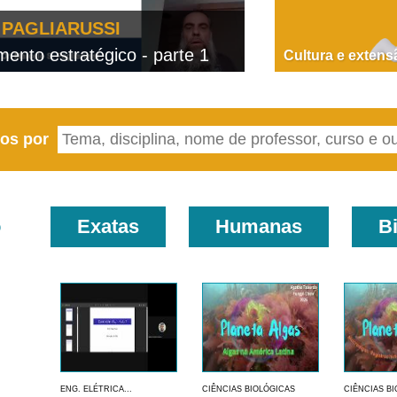
PAGLIARUSSI
nto estratégico - parte 1
D
Cultura e extens
eos por
o
Exatas
Humanas
B
ENG. ELÉTRICA...
CIÊNCIAS BIOLÓGICAS
CIÊNCIAS B