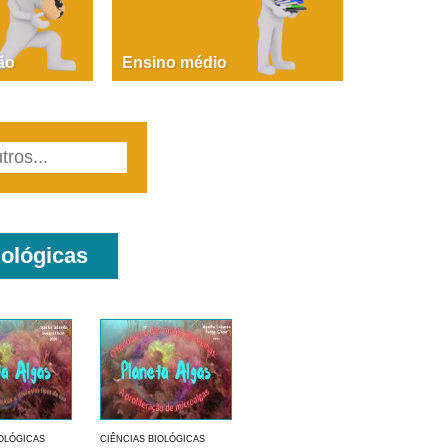
PAOLA GIUSTINA BACCIN
ire, fare, partire! Aula 1 – parte 1
ão
Ensino médio
iológicas
IOLÓGICAS
CIÊNCIAS BIOLÓGICAS