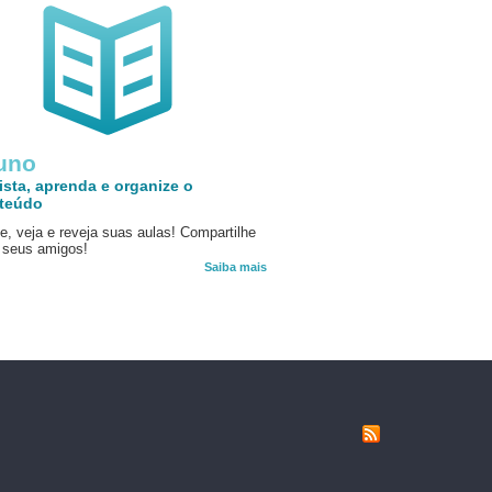
uno
ista, aprenda e organize o
teúdo
e, veja e reveja suas aulas! Compartilhe
seus amigos!
Saiba mais