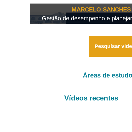
OTEO...
MARCELO SANCHES 
 - 2026
Gestão de desempenho e planejame
Pesquisar víd
Áreas de estud
Vídeos recentes