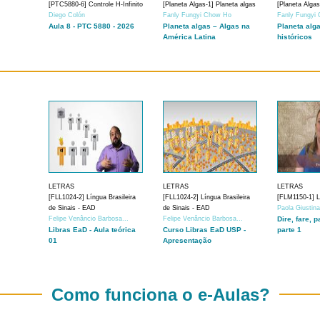
[PTC5880-6] Controle H-Infinito
[Planeta Algas-1] Planeta algas
[Planeta Algas
Diego Colón
Fanly Fungyi Chow Ho
Fanly Fungyi
Aula 8 - PTC 5880 - 2026
Planeta algas – Algas na
Planeta alg
América Latina
históricos
LETRAS
LETRAS
LETRAS
[FLL1024-2] Língua Brasileira
[FLL1024-2] Língua Brasileira
[FLM1150-1] Lí
de Sinais - EAD
de Sinais - EAD
Paola Giustin
Felipe Venâncio Barbosa...
Felipe Venâncio Barbosa...
Dire, fare, p
Libras EaD - Aula teórica
Curso Libras EaD USP -
parte 1
01
Apresentação
Como funciona o e-Aulas?