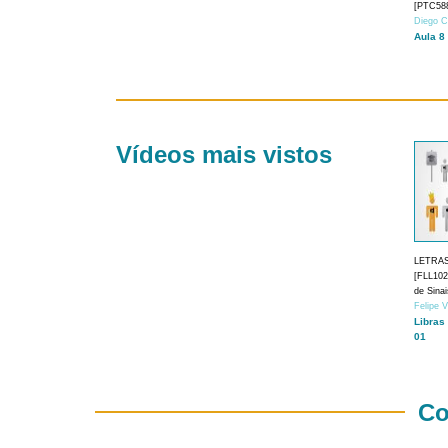
[PTC588
Diego C
Aula 8
Vídeos mais vistos
LETRA
[FLL1024
de Sina
Felipe 
Libras
01
Co