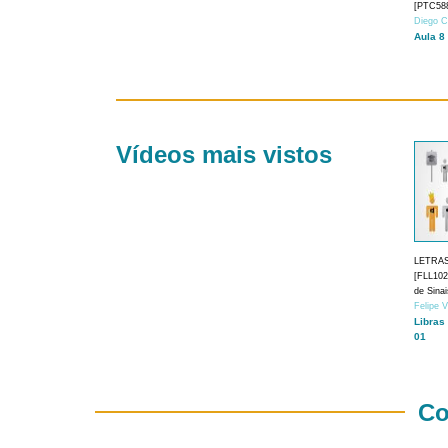
[PTC588
Diego C
Aula 8
Vídeos mais vistos
LETRA
[FLL1024
de Sina
Felipe 
Libras
01
Co