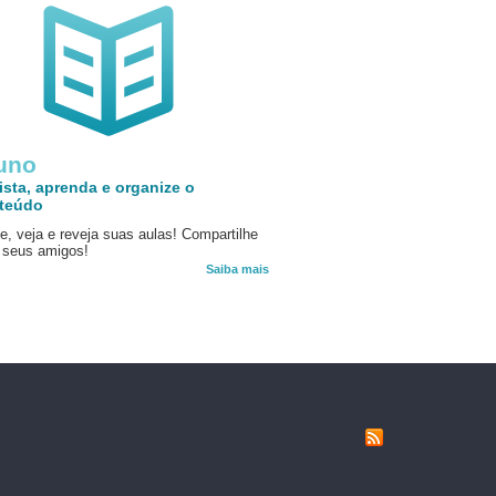
uno
ista, aprenda e organize o
teúdo
e, veja e reveja suas aulas! Compartilhe
seus amigos!
Saiba mais