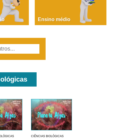
PAOLA GIUSTINA BACCIN
ire, fare, partire! Aula 1 – parte 1
ão
Ensino médio
iológicas
IOLÓGICAS
CIÊNCIAS BIOLÓGICAS