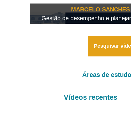
OTEO...
MARCELO SANCHES 
 - 2026
Gestão de desempenho e planejame
Pesquisar víd
Áreas de estud
Vídeos recentes