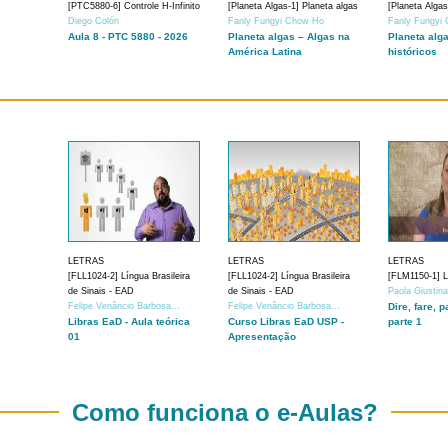
[PTC5880-6] Controle H-Infinito
[Planeta Algas-1] Planeta algas
[Planeta Algas
Diego Colón
Fanly Fungyi Chow Ho
Fanly Fungyi
Aula 8 - PTC 5880 - 2026
Planeta algas – Algas na
Planeta alg
América Latina
históricos
LETRAS
LETRAS
LETRAS
[FLL1024-2] Língua Brasileira
[FLL1024-2] Língua Brasileira
[FLM1150-1] Lí
de Sinais - EAD
de Sinais - EAD
Paola Giustin
Felipe Venâncio Barbosa...
Felipe Venâncio Barbosa...
Dire, fare, p
Libras EaD - Aula teórica
Curso Libras EaD USP -
parte 1
01
Apresentação
Como funciona o e-Aulas?