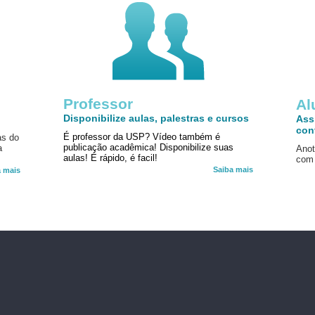
Professor
!
Al
Disponibilize aulas, palestras e cursos
Ass
con
É professor da USP? Vídeo também é
as do
publicação acadêmica! Disponibilize suas
a
Anot
aulas! É rápido, é facil!
com 
Saiba mais
a mais