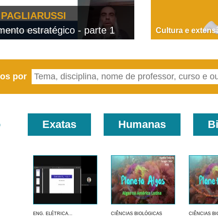
PAGLIARUSSI
nto estratégico - parte 1
D
Cultura e extens
eos por
o
Exatas
Humanas
B
ENG. ELÉTRICA...
CIÊNCIAS BIOLÓGICAS
CIÊNCIAS B