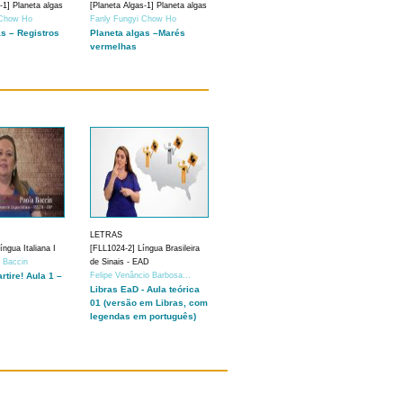
-1] Planeta algas
[Planeta Algas-1] Planeta algas
 Chow Ho
Fanly Fungyi Chow Ho
as – Registros
Planeta algas –Marés
vermelhas
LETRAS
ngua Italiana I
[FLL1024-2] Língua Brasileira
a Baccin
de Sinais - EAD
artire! Aula 1 –
Felipe Venâncio Barbosa...
Libras EaD - Aula teórica
01 (versão em Libras, com
legendas em português)