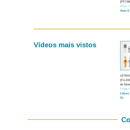
[PTC588
Diego C
Aula 8
Vídeos mais vistos
LETRA
[FLL1024
de Sina
Felipe 
Libras
01
Co