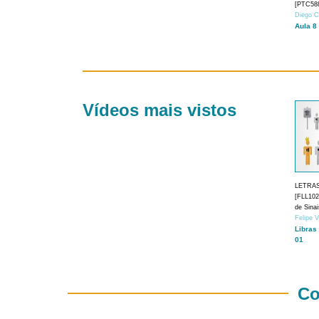
[PTC588
Diego C
Aula 8
Vídeos mais vistos
LETRA
[FLL1024
de Sina
Felipe 
Libras
01
Co