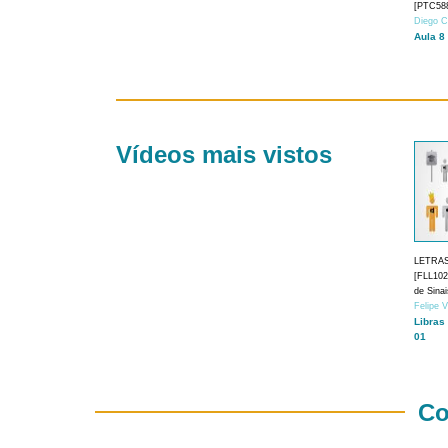
[PTC588
Diego C
Aula 8
Vídeos mais vistos
LETRA
[FLL1024
de Sina
Felipe 
Libras
01
Co