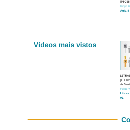
[PTC588
Diego C
Aula 8
Vídeos mais vistos
LETRA
[FLL1024
de Sina
Felipe 
Libras
01
Co