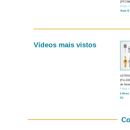
[PTC588
Diego C
Aula 8
Vídeos mais vistos
LETRA
[FLL1024
de Sina
Felipe 
Libras
01
Co