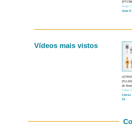
[PTC588
Diego C
Aula 8
Vídeos mais vistos
LETRA
[FLL1024
de Sina
Felipe 
Libras
01
Co