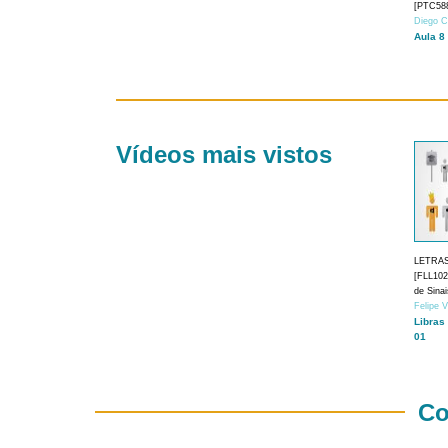
[PTC588
Diego C
Aula 8
Vídeos mais vistos
LETRA
[FLL1024
de Sina
Felipe 
Libras
01
Co