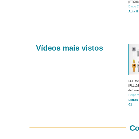
[PTC588
Diego C
Aula 8
Vídeos mais vistos
LETRA
[FLL1024
de Sina
Felipe 
Libras
01
Co