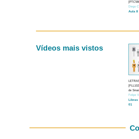
[PTC588
Diego C
Aula 8
Vídeos mais vistos
LETRA
[FLL1024
de Sina
Felipe 
Libras
01
Co