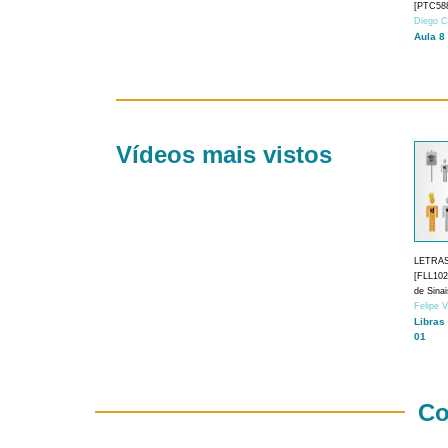
[PTC588
Diego C
Aula 8
Vídeos mais vistos
LETRA
[FLL1024
de Sina
Felipe 
Libras
01
Co