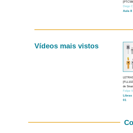
[PTC588
Diego C
Aula 8
Vídeos mais vistos
LETRA
[FLL1024
de Sina
Felipe 
Libras
01
Co