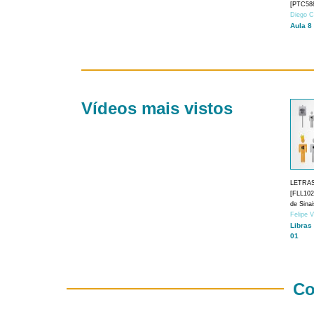
[PTC588
Diego C
Aula 8
Vídeos mais vistos
LETRA
[FLL1024
de Sina
Felipe 
Libras
01
Co