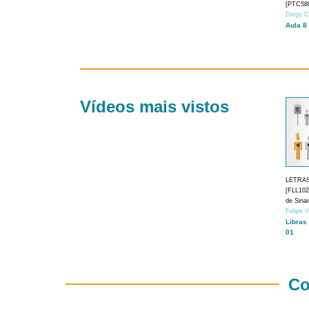
[PTC588
Diego C
Aula 8
Vídeos mais vistos
LETRA
[FLL1024
de Sina
Felipe 
Libras
01
Co