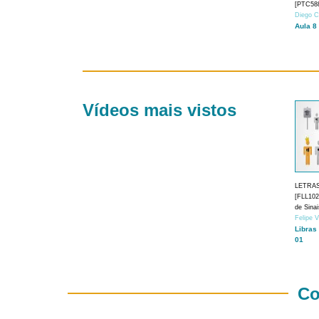
[PTC588
Diego C
Aula 8
Vídeos mais vistos
LETRA
[FLL1024
de Sina
Felipe 
Libras
01
Co