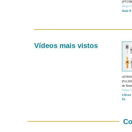
[PTC588
Diego C
Aula 8
Vídeos mais vistos
LETRA
[FLL1024
de Sina
Felipe 
Libras
01
Co