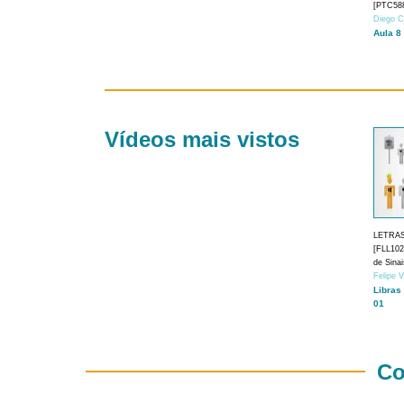
[PTC588
Diego C
Aula 8
Vídeos mais vistos
LETRA
[FLL1024
de Sina
Felipe 
Libras
01
Co