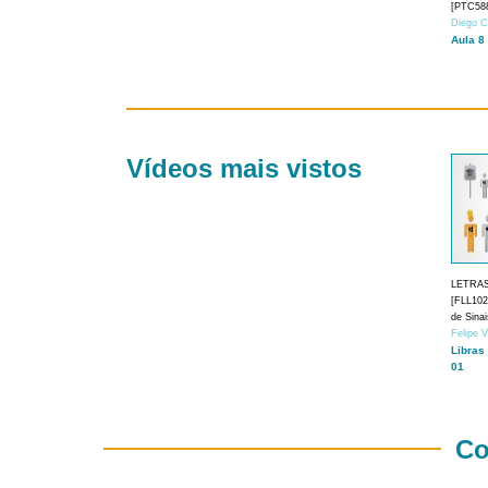
[PTC588
Diego C
Aula 8
Vídeos mais vistos
LETRA
[FLL1024
de Sina
Felipe 
Libras
01
Co