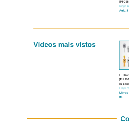
[PTC588
Diego C
Aula 8
Vídeos mais vistos
LETRA
[FLL1024
de Sina
Felipe 
Libras
01
Co