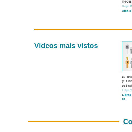
[PTC588
Diego C
Aula 8
Vídeos mais vistos
LETRA
[FLL1024
de Sina
Felipe 
Libras
01
Co