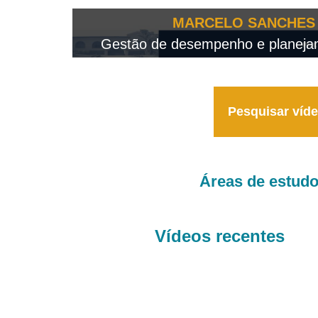
OTEO...
MARCELO SANCHES 
 - 2026
Gestão de desempenho e planejame
Pesquisar víd
Áreas de estud
Vídeos recentes