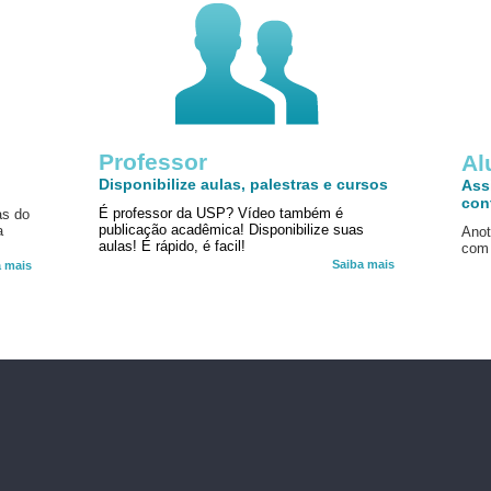
Professor
!
Al
Disponibilize aulas, palestras e cursos
Ass
con
É professor da USP? Vídeo também é
as do
publicação acadêmica! Disponibilize suas
a
Anot
aulas! É rápido, é facil!
com 
Saiba mais
a mais