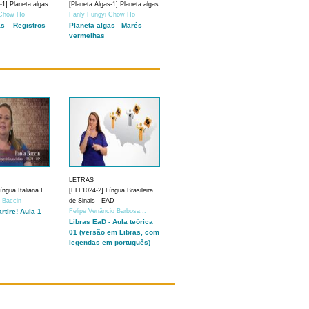
-1] Planeta algas
[Planeta Algas-1] Planeta algas
 Chow Ho
Fanly Fungyi Chow Ho
as – Registros
Planeta algas –Marés
vermelhas
LETRAS
ngua Italiana I
[FLL1024-2] Língua Brasileira
a Baccin
de Sinais - EAD
artire! Aula 1 –
Felipe Venâncio Barbosa...
Libras EaD - Aula teórica
01 (versão em Libras, com
legendas em português)