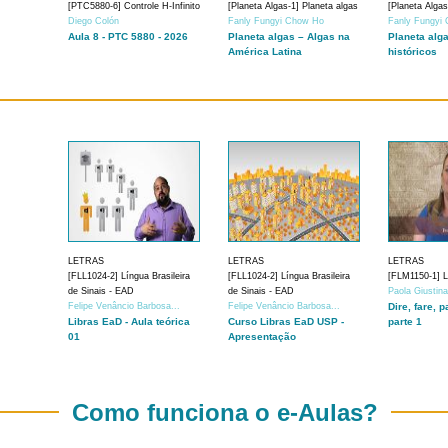
[PTC5880-6] Controle H-Infinito
[Planeta Algas-1] Planeta algas
[Planeta Algas
Diego Colón
Fanly Fungyi Chow Ho
Fanly Fungyi
Aula 8 - PTC 5880 - 2026
Planeta algas – Algas na
Planeta alg
América Latina
históricos
LETRAS
LETRAS
LETRAS
[FLL1024-2] Língua Brasileira
[FLL1024-2] Língua Brasileira
[FLM1150-1] Lí
de Sinais - EAD
de Sinais - EAD
Paola Giustin
Felipe Venâncio Barbosa...
Felipe Venâncio Barbosa...
Dire, fare, p
Libras EaD - Aula teórica
Curso Libras EaD USP -
parte 1
01
Apresentação
Como funciona o e-Aulas?