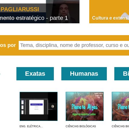
PAGLIARUSSI
nto estratégico - parte 1
D
Cultura e extens
eos por
o
Exatas
Humanas
B
ENG. ELÉTRICA...
CIÊNCIAS BIOLÓGICAS
CIÊNCIAS B