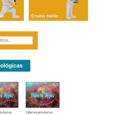
PAOLA GIUSTINA BACCIN
ire, fare, partire! Aula 1 – parte 1
ão
Ensino médio
iológicas
IOLÓGICAS
CIÊNCIAS BIOLÓGICAS