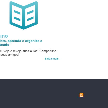
uno
ista, aprenda e organize o
teúdo
e, veja e reveja suas aulas! Compartilhe
seus amigos!
Saiba mais