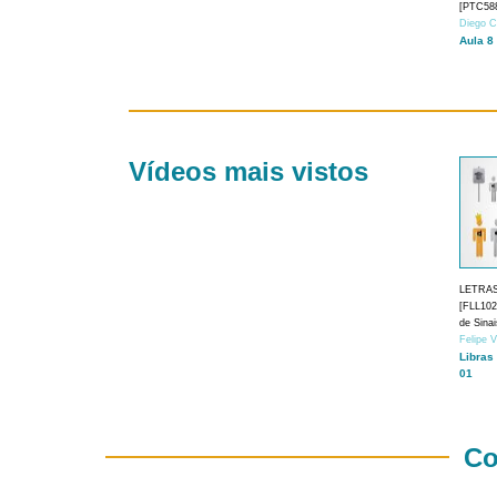
[PTC588
Diego C
Aula 8
Vídeos mais vistos
LETRA
[FLL1024
de Sina
Felipe 
Libras
01
Co